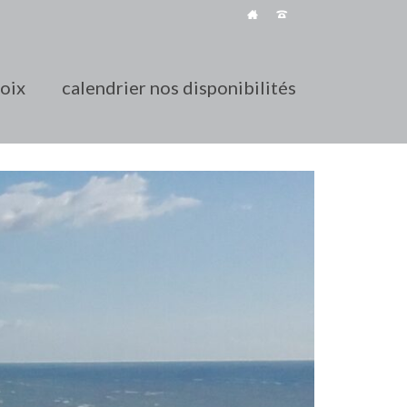
roix
calendrier nos disponibilités